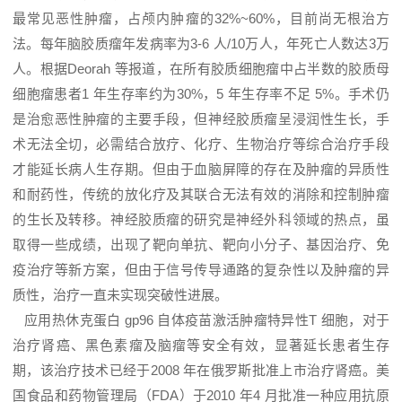
最常见恶性肿瘤，占颅内肿瘤的32%~60%，目前尚无根治方
法。每年脑胶质瘤年发病率为3-6 人/10万人，年死亡人数达3万
人。根据Deorah 等报道，在所有胶质细胞瘤中占半数的胶质母
细胞瘤患者1 年生存率约为30%，5 年生存率不足 5%。手术仍
是治愈恶性肿瘤的主要手段，但神经胶质瘤呈浸润性生长，手
术无法全切，必需结合放疗、化疗、生物治疗等综合治疗手段
才能延长病人生存期。但由于血脑屏障的存在及肿瘤的异质性
和耐药性，传统的放化疗及其联合无法有效的消除和控制肿瘤
的生长及转移。神经胶质瘤的研究是神经外科领域的热点，虽
取得一些成绩，出现了靶向单抗、靶向小分子、基因治疗、免
疫治疗等新方案，但由于信号传导通路的复杂性以及肿瘤的异
质性，治疗一直未实现突破性进展。
应用热休克蛋白 gp96 自体疫苗激活肿瘤特异性T 细胞，对于
治疗肾癌、黑色素瘤及脑瘤等安全有效，显著延长患者生存
期，该治疗技术已经于2008 年在俄罗斯批准上市治疗肾癌。美
国食品和药物管理局（FDA）于2010 年4 月批准一种应用抗原