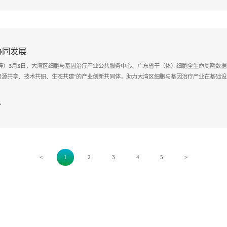
协同发展
/李梓）3月3日，大湾区细胞与基因治疗产业公共服务中心、广东省干（体）细胞全生命周期数
资源共享、技术共研、生态共建”的产业创新共同体，助力大湾区细胞与基因治疗产业在基础
厅
<
1
2
3
4
5
>