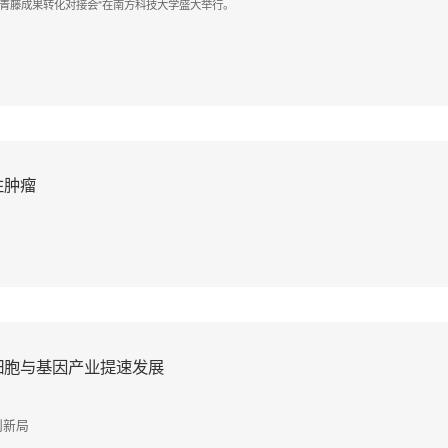
“科创青藤成果转化对接会”在南方科技大学盛大举行。
性肿瘤
动细胞与基因产业提速发展
创新局