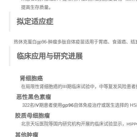
提高生存质量。
拟定适应症
热休克蛋白
gp96-
肿瘤多肽自体疫苗适用于胃癌、食道癌、结
临床应用与研究进展
肾细胞癌
III
在局限性肾细胞癌的
期临床试验中，中等复发风险患者
恶性黑色素瘤
名
IV
期患者使用
gp96
自体免疫治疗或医生选择的
322
HS
胶质母细胞瘤
北京天坛医院等国内研究机构开展的
临床试验显示，
HSPP
其他肿瘤