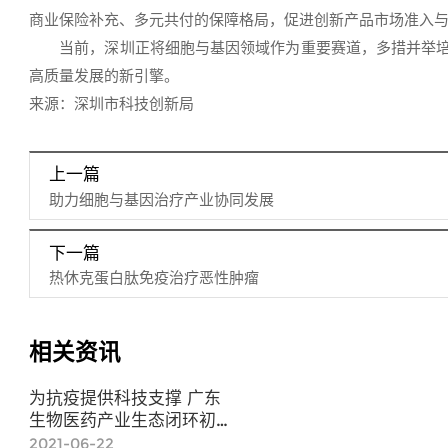
商业保险补充、多元共付的保障格局，促进创新产品市场准入
当前，深圳正将细胞与基因领域作为重要赛道，多措并举培育
高质量发展的新引擎。
来源：深圳市科技创新局
上一篇
助力细胞与基因治疗产业协同发展
下一篇
热休克蛋白肽免疫治疗恶性肿瘤
相关资讯
为抗疫提供科技支撑 广东
生物医药产业生态闭环初
步构建
2021-06-22