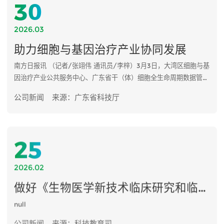
30
2026.03
助力细胞与基因治疗产业协同发展
南方日报讯 （记者/张翊伟 通讯员/李梓）3月3日，大湾区细胞与基
因治疗产业公共服务中心、广东省干（体）细胞全生命周期数据管理
平台在广州南沙分别动工与启用。两大平台将通过质量检测与全流程
公司新闻
来源：广东省科技厅
溯源，打造“资源共享、技术共研、生态共建”的产业创新共同体，助
力大湾区细胞与基因治疗产业在基础设施与数据标准建设上协同发
展。
25
2026.02
做好《生物医学新技术临床研究和临床转化应用管理条例》贯彻落实，高质量满足人民群众健康需求...
null
公司新闻
来源：科技教育司