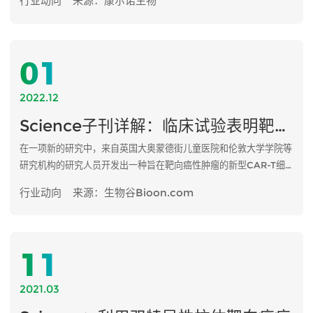
行业动向
来源：康尔诺生物
01
2022.12
Science子刊详解：临床试验表明靶向GD2的CAR-T细胞有望治疗神经母细胞瘤
在一项新的研究中，来自英国大奥蒙德街儿童医院和伦敦大学学院等
研究机构的研究人员开发出一种旨在靶向癌性肿瘤的新型CAR-T细
胞疗法，它在患有神经母细胞瘤（一种罕见的儿童癌症）的儿童身上
行业动向
来源：生物谷Bioon.com
显示出有希望的早期结果。相关研究结果发表在2020年11月25日的
Science Translational Medicine期刊上，论文标题为
“Antitumor activity without on-target off-tumor toxicity of
GD2–chimeric antigen receptor T cells in patients with
11
neuroblastoma”。
2021.03