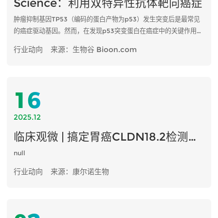
Science：利用双特异性抗体靶向癌症
肿瘤抑制基因TP53（编码的蛋白产物为p53）发生突变后是最常见
的癌症驱动基因。然而，在发现p53突变蛋白在癌症中的关键作用数
十年后的今天，人们仍然无法获得靶向它的药物。虽然有让发生突变
行业动向
来源：生物谷 Bioon.com
的表皮生长因子受体（EGFR）或BRAF等癌基因编码的蛋白失活的
药物，但是肿瘤抑制基因编码的蛋白已经通过突变而失活。通过使用
药物制剂重新激活这类蛋白是非常具有挑战性的。因此，人们正在积
极寻找新的方法来靶向这些失活的蛋白，包括TP53编码的蛋白。
16
2025.12
临床观微 | 搞定胃癌CLDN18.2检测，这份“通关攻略”让您一目了然
null
行业动向
来源：康尔诺生物